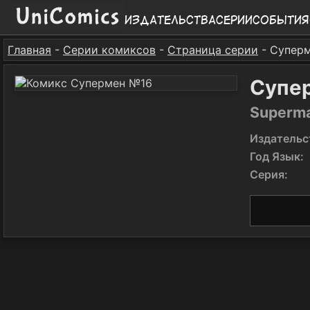
Издательства
Серии
События
Главная
-
Серии комиксов
-
Страница серии
- Супер
Супе
Superma
Издательс
Год Язык:
Серия: