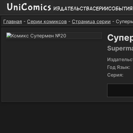
Издательства
Серии
События
Главная
-
Серии комиксов
-
Страница серии
- Супер
Супе
Superm
Издательс
Год Язык:
Серия: