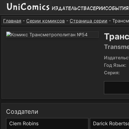
Издательства
Серии
События
Главная
-
Серии комиксов
-
Страница серии
- Транс
Тран
Transme
Издательс
Год Язык:
Серия:
Создатели
Clem Robins
Darick Roberts