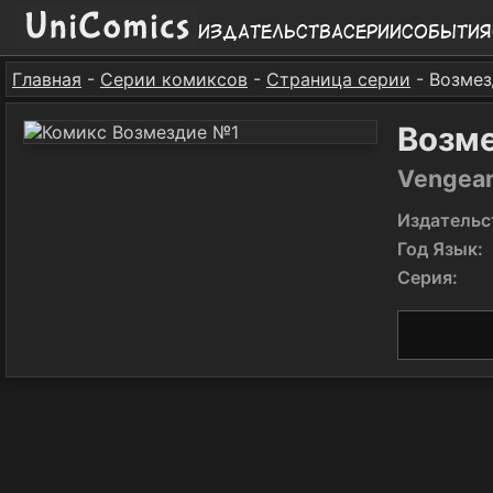
Издательства
Серии
События
Главная
-
Серии комиксов
-
Страница серии
- Возме
Возм
Vengean
Издательс
Год Язык:
Серия: