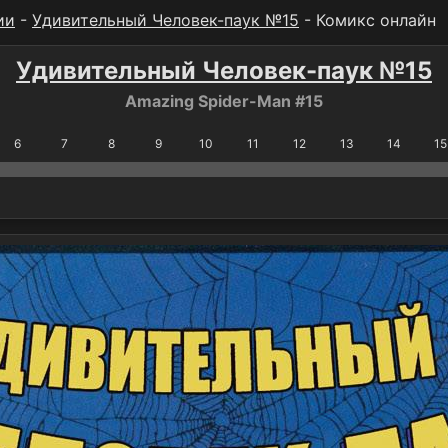
ии
-
Удивительный Человек-паук №15
- Комикс онлайн
Удивительный Человек-паук №15
Amazing Spider-Man #15
6
7
8
9
10
11
12
13
14
15