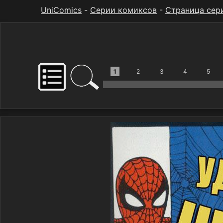
UniComics
-
Серии комиксов
-
Страница сер
1
2
3
4
5