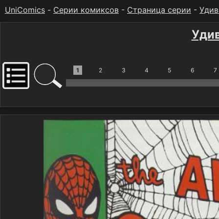
UniComics
-
Серии комиксов
-
Страница серии
-
Удив
Уди
1
2
3
4
5
6
7