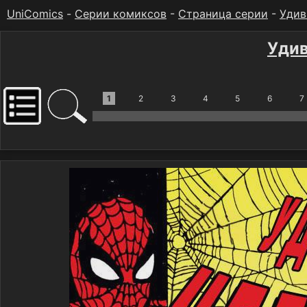
UniComics
-
Серии комиксов
-
Страница серии
-
Удив
Удив
1
2
3
4
5
6
7