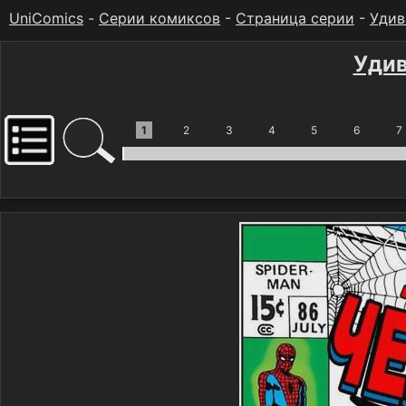
UniComics
-
Серии комиксов
-
Страница серии
-
Удив
Удив
1
2
3
4
5
6
7