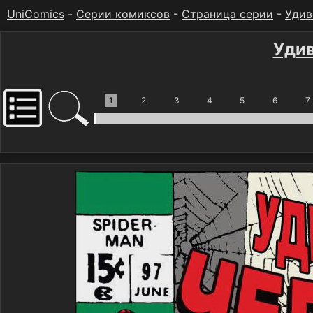
UniComics
-
Серии комиксов
-
Страница серии
-
Удив
Уди
1
2
3
4
5
6
7