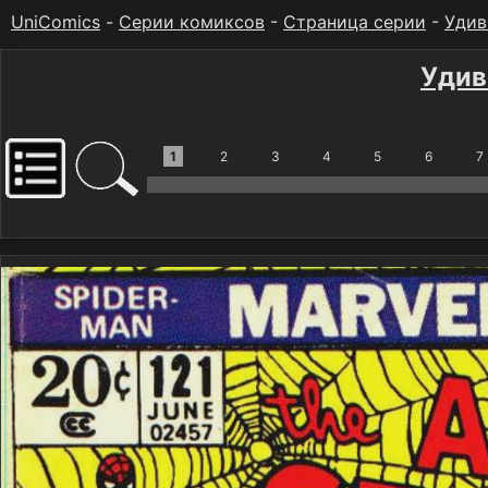
UniComics
-
Серии комиксов
-
Страница серии
-
Удив
Удив
1
2
3
4
5
6
7