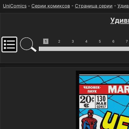
UniComics
-
Серии комиксов
-
Страница серии
-
Удив
Удив
1
2
3
4
5
6
7