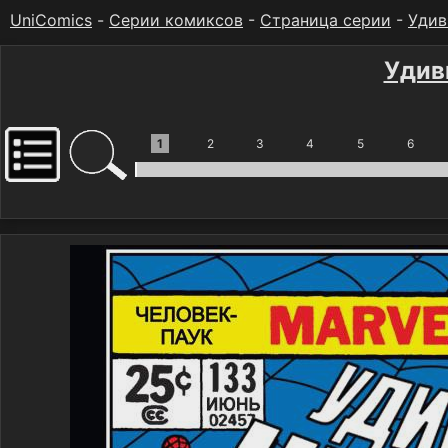
UniComics
-
Серии комиксов
-
Страница серии
-
Удив
Удив
1
2
3
4
5
6