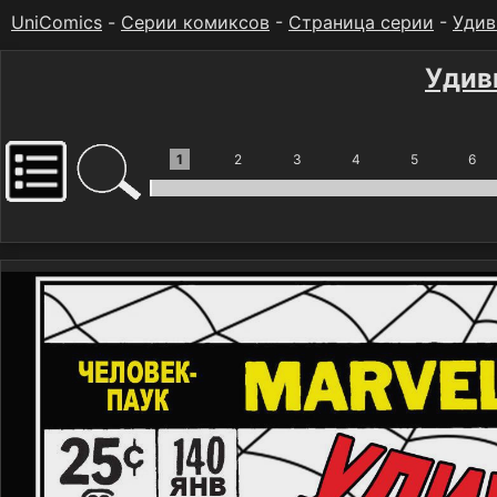
UniComics
-
Серии комиксов
-
Страница серии
-
Удив
Удив
1
2
3
4
5
6