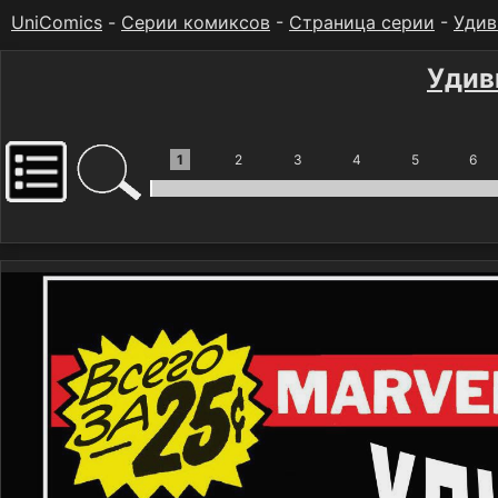
UniComics
-
Серии комиксов
-
Страница серии
-
Удив
Удив
1
2
3
4
5
6