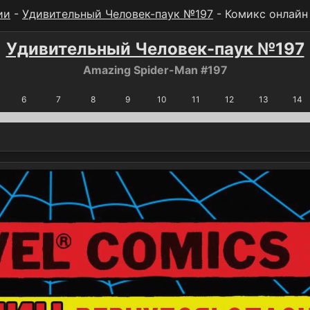
ии
-
Удивительный Человек-паук №197
- Комикс онлайн
Удивительный Человек-паук №197
Amazing Spider-Man #197
6
7
8
9
10
11
12
13
14