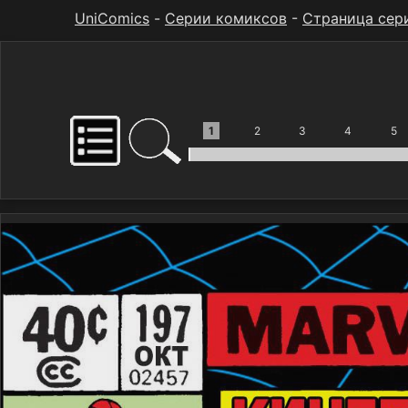
UniComics
-
Серии комиксов
-
Страница сер
1
2
3
4
5