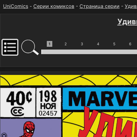
UniComics
-
Серии комиксов
-
Страница серии
-
Удив
Удив
1
2
3
4
5
6