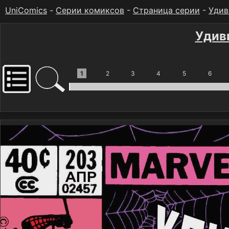
UniComics
-
Серии комиксов
-
Страница серии
-
Удив
Удив
1
2
3
4
5
6