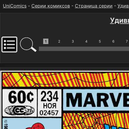
UniComics
-
Серии комиксов
-
Страница серии
-
Удив
Удив
1
2
3
4
5
6
7