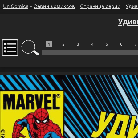
UniComics
-
Серии комиксов
-
Страница серии
-
Удив
Удив
1
2
3
4
5
6
7