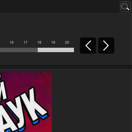
н
16
17
18
19
20