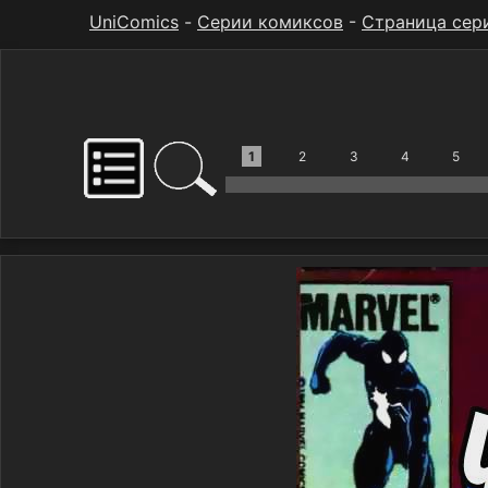
UniComics
-
Серии комиксов
-
Страница сер
1
2
3
4
5