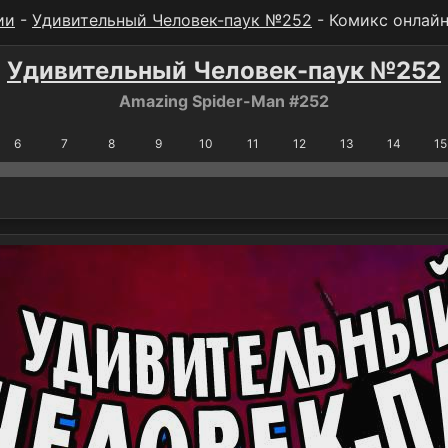
ии
-
Удивительный Человек-паук №252
- Комикс онлай
Удивительный Человек-паук №252
Amazing Spider-Man #252
6
7
8
9
10
11
12
13
14
15