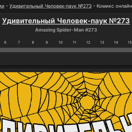
ии
-
Удивительный Человек-паук №273
- Комикс онлайн
Удивительный Человек-паук №273
Amazing Spider-Man #273
6
7
8
9
10
11
12
13
14
15