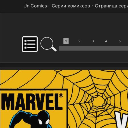
UniComics
-
Серии комиксов
-
Страница сер
1
2
3
4
5