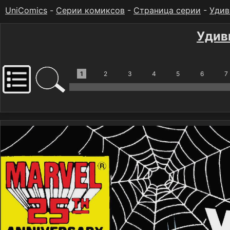
UniComics
-
Серии комиксов
-
Страница серии
-
Удив
Удив
1
2
3
4
5
6
7