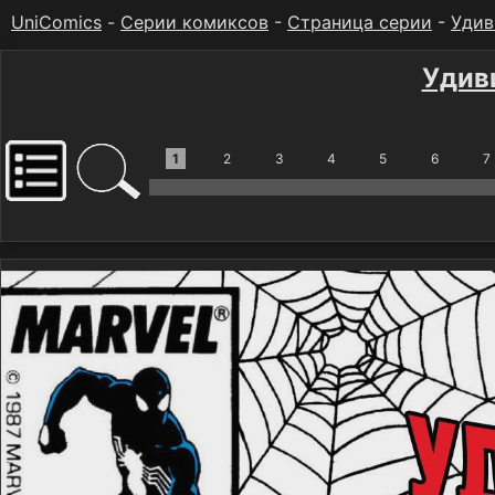
UniComics
-
Серии комиксов
-
Страница серии
-
Удив
Удив
1
2
3
4
5
6
7