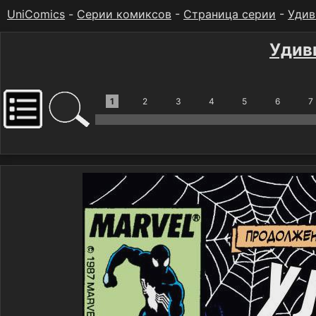
UniComics
-
Серии комиксов
-
Страница серии
-
Удив
Удив
1
2
3
4
5
6
7