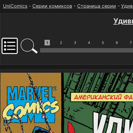
UniComics
-
Серии комиксов
-
Страница серии
-
Удив
Удив
1
2
3
4
5
6
7