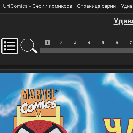
UniComics
-
Серии комиксов
-
Страница серии
-
Удив
Удив
1
2
3
4
5
6
7