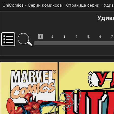
UniComics
-
Серии комиксов
-
Страница серии
-
Удив
Удив
1
2
3
4
5
6
7