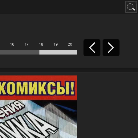
н
16
17
18
19
20