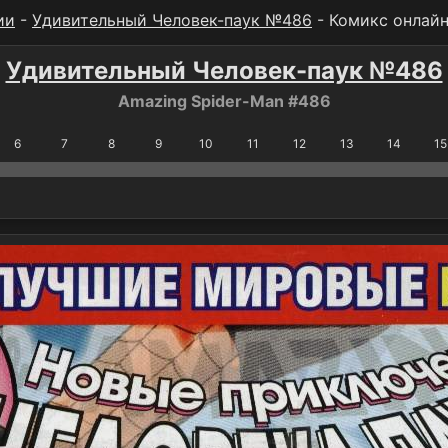
ии
-
Удивительный Человек-паук №486
- Комикс онлай
Удивительный Человек-паук №486
Amazing Spider-Man #486
6
7
8
9
10
11
12
13
14
15