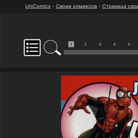
UniComics
-
Серии комиксов
-
Страница сер
1
2
3
4
5