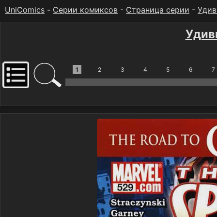
UniComics
-
Серии комиксов
-
Страница серии
-
Удив
Удив
1
2
3
4
5
6
7