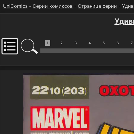
UniComics
-
Серии комиксов
-
Страница серии
-
Удив
Удив
1
2
3
4
5
6
7