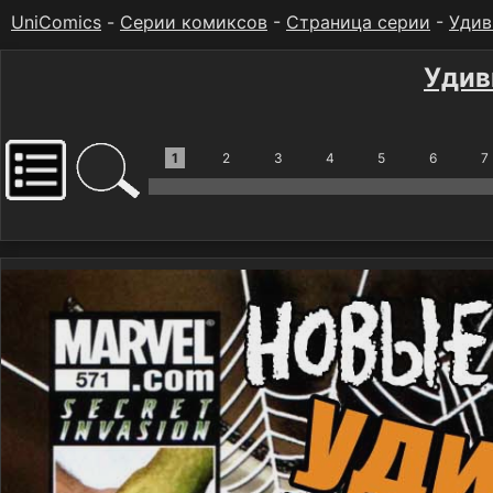
UniComics
-
Серии комиксов
-
Страница серии
-
Удив
Удив
1
2
3
4
5
6
7