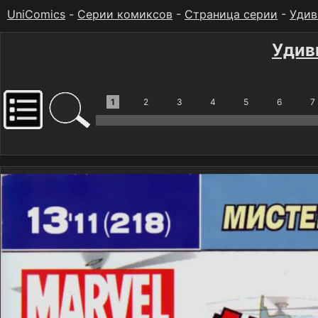
UniComics
-
Серии комиксов
-
Страница серии
-
Удив
Удив
1
2
3
4
5
6
7