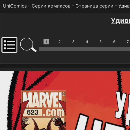
UniComics
-
Серии комиксов
-
Страница серии
-
Удив
Удив
1
2
3
4
5
6
7