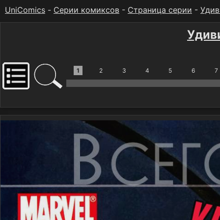
UniComics
-
Серии комиксов
-
Страница серии
-
Удив
Удив
1
2
3
4
5
6
7