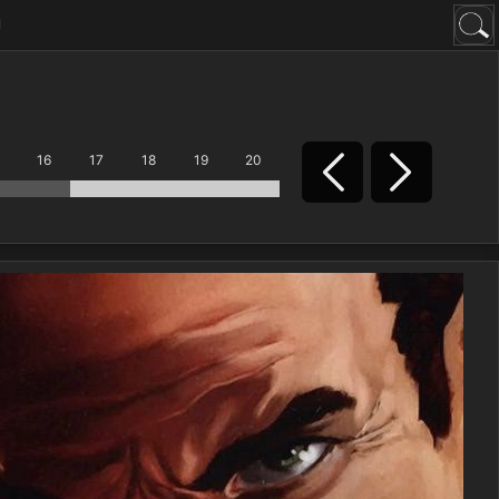
н
16
17
18
19
20