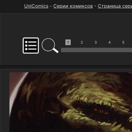
UniComics
-
Серии комиксов
-
Страница сер
1
2
3
4
5