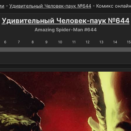
ии
-
Удивительный Человек-паук №644
- Комикс онлай
Удивительный Человек-паук №644
Amazing Spider-Man #644
6
7
8
9
10
11
12
13
14
15