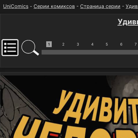
UniComics
-
Серии комиксов
-
Страница серии
-
Удив
Удив
1
2
3
4
5
6
7