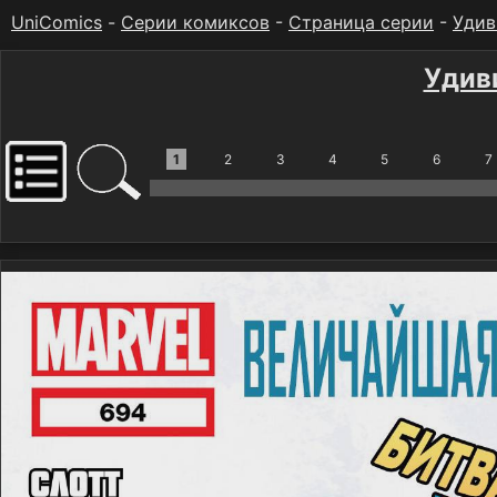
UniComics
-
Серии комиксов
-
Страница серии
-
Удив
Удив
1
2
3
4
5
6
7