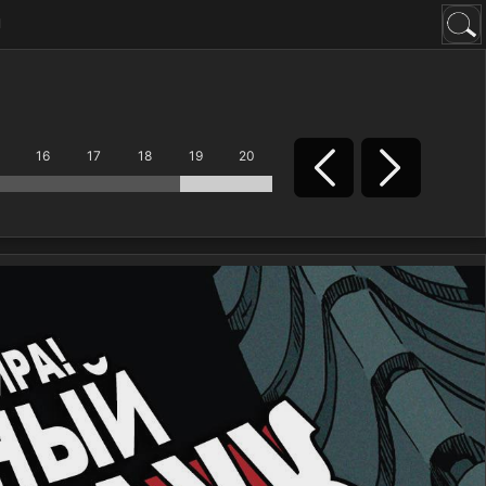
н
16
17
18
19
20