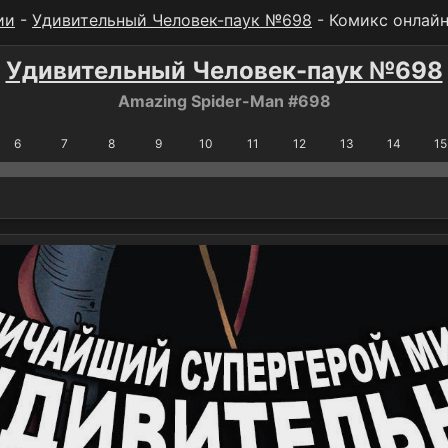
ии
-
Удивительный Человек-паук №698
- Комикс онлай
Удивительный Человек-паук №698
Amazing Spider-Man #698
6
7
8
9
10
11
12
13
14
15