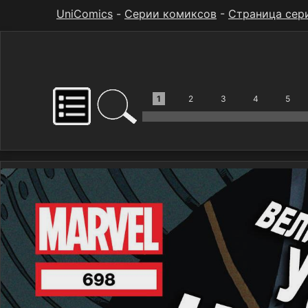
UniComics
-
Серии комиксов
-
Страница сер
1
2
3
4
5