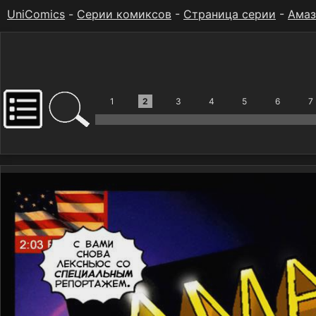
UniComics
-
Серии комиксов
-
Страница серии
-
Амаз
1
2
3
4
5
6
7