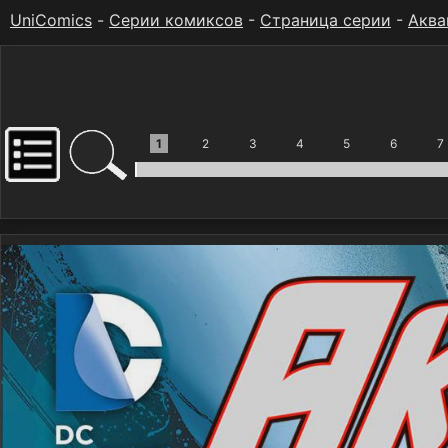
UniComics
-
Серии комиксов
-
Страница серии
-
Аква
1
2
3
4
5
6
7