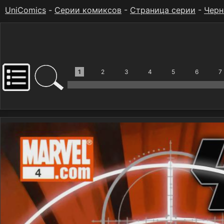
UniComics
-
Серии комиксов
-
Страница серии
-
Черн
1
2
3
4
5
6
7