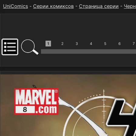
UniComics
-
Серии комиксов
-
Страница серии
-
Черн
1
2
3
4
5
6
7