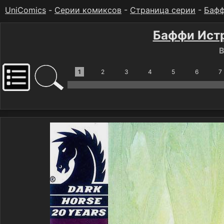
UniComics
-
Серии комиксов
-
Страница серии
-
Бафф
Баффи Истр
B
1
2
3
4
5
6
7