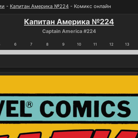
ии
-
Капитан Америка №224
- Комикс онлайн
Капитан Америка №224
Captain America #224
5
6
7
8
9
10
11
12
13