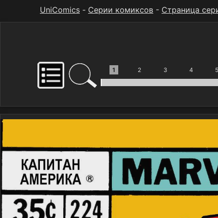
UniComics
-
Серии комиксов
-
Страница сер
1
2
3
4