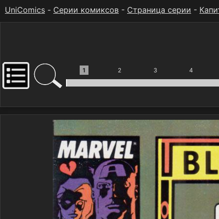
UniComics
-
Серии комиксов
-
Страница серии
-
Капи
1
2
3
4