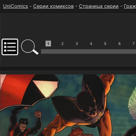
UniComics
-
Серии комиксов
-
Страница серии
-
Граж
1
2
3
4
5
6
7