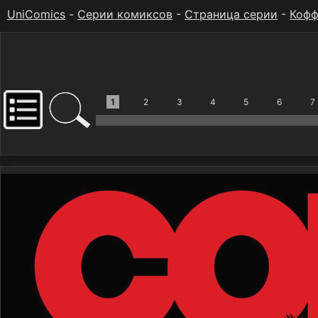
UniComics
-
Серии комиксов
-
Страница серии
-
Кофф
1
2
3
4
5
6
7