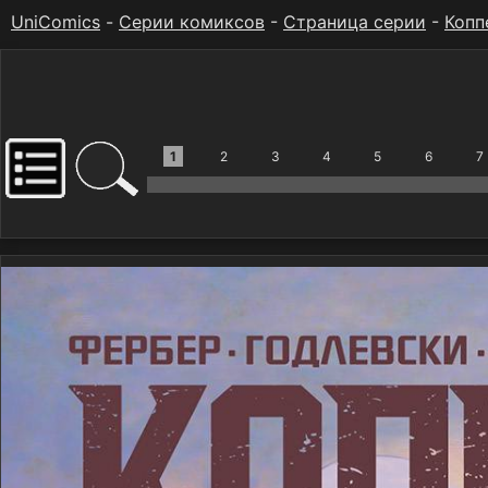
UniComics
-
Серии комиксов
-
Страница серии
-
Копп
1
2
3
4
5
6
7