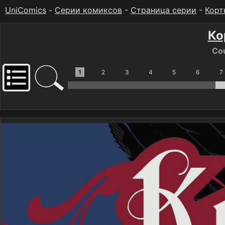
UniComics
-
Серии комиксов
-
Страница серии
-
Корт
Ко
Cou
1
2
3
4
5
6
7