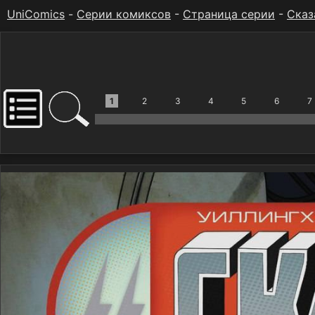
UniComics
-
Серии комиксов
-
Страница серии
-
Сказ
1
2
3
4
5
6
7